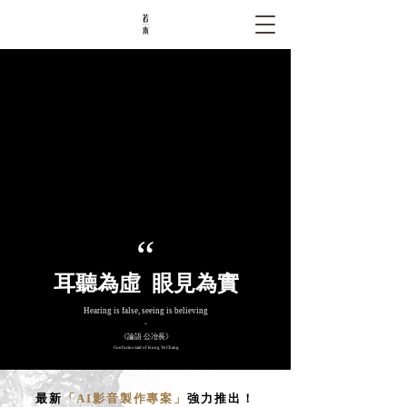
​“
​耳聽為虛 眼見為實
Hearing is false, seeing is believing
-
《論語 公冶長》
Confucius said of Kung Ye Chang
最新
「AI影音製作專案」
強力推出！