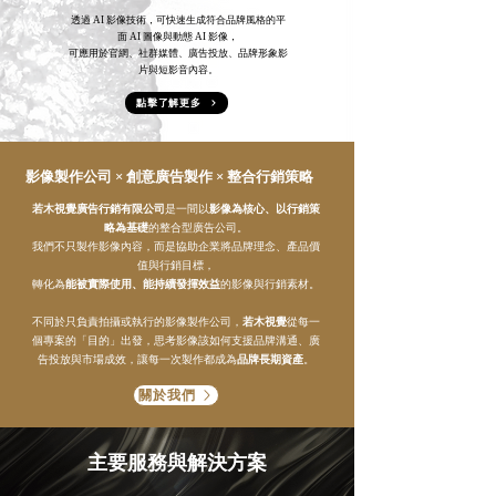
透過 AI 影像技術，可快速生成符合品牌風格的平
面 AI 圖像與動態 AI 影像，
可應用於官網、社群媒體、廣告投放、品牌形象影
片與短影音內容。
點擊了解更多
影像製作公司 × 創意廣告製作 × 整合行銷策略
若木視覺廣告行銷有限公司
是一間以
影像為核心、以行銷策
略為基礎
的整合型廣告公司。
我們不只製作影像內容，而是協助企業將品牌理念、產品價
值與行銷目標，
轉化為
能被實際使用、能持續發揮效益
的影像與行銷素材。
不同於只負責拍攝或執行的影像製作公司，
若木視覺
從每一
個專案的「目的」出發，思考影像該如何支援品牌溝通、廣
告投放與市場成效，讓每一次製作都成為
品牌長期資產
。
關於我們
主要服務與解決方案