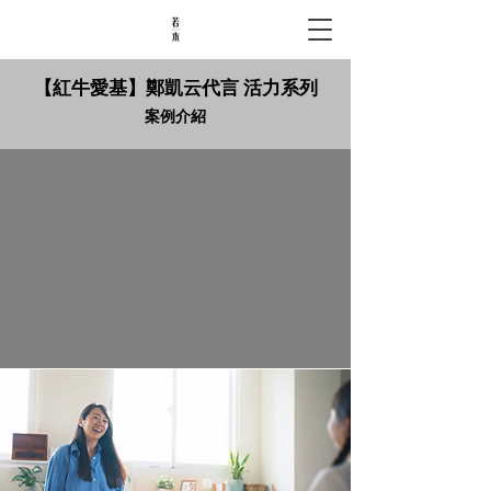
【紅牛愛基】鄭凱云代言 活力系列
案例介紹