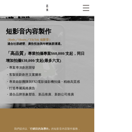
短影音內容製作
（Reels／Shorts／TikTok 短影音）
適合社群經營、廣告投放與年輕族群溝通。
「高品質」
專業拍攝專案$60,000/支起，同日
增加拍攝$30,000/支起(最多六支)
・專案導演創意開發
・客製規劃創意文案腳本
・專業錄影團隊與FX3電影攝影機拍攝・精緻高質感
・打造專屬風格廣告
・適合品牌形象塑造、新品推廣、新創公司推廣
我們提供以「
行銷目的為導向」
的短影音內容製作服務，