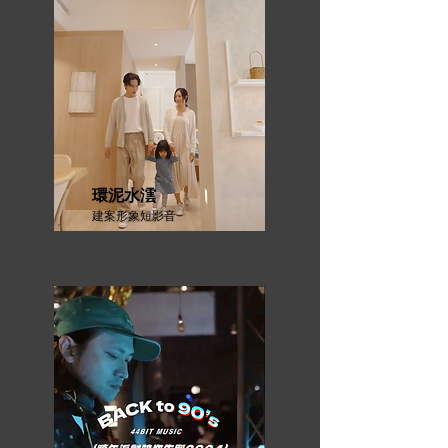
環泥水澐
建案形象短影音