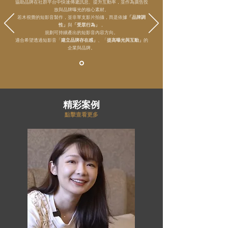
協助品牌在社群平台中快速傳遞訊息、提升互動率，並作為廣告投
放與品牌曝光的核心素材。
若木視覺的短影音製作，並非單支影片拍攝，而是依據
「品牌調
性」
與
「受眾行為」
，
規劃可持續產出的短影音內容方向。
適合希望透過短影音「
建立品牌存在感」
、「
提高曝光與互動」
的
企業與品牌。
精彩案例
點擊查看更多