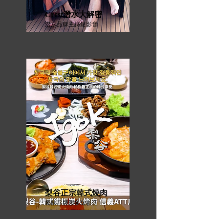
Crest潛水大解密
潛水品牌主持短影音
梨谷正宗韓式燒肉
餐飲品牌形象短影音