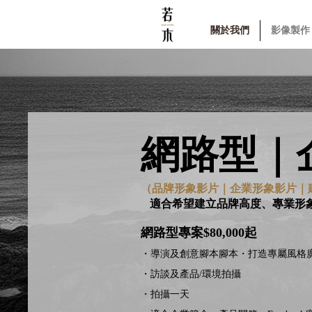
關於我們
影像製作
​網路型
（品牌形象影片｜企業形象影片｜
適合希望建立品牌高度、專業形
網路型專案$80,000起
・導演及創意腳本腳本・打造專屬風格
・訪談及產品/環境拍攝
・拍攝一天