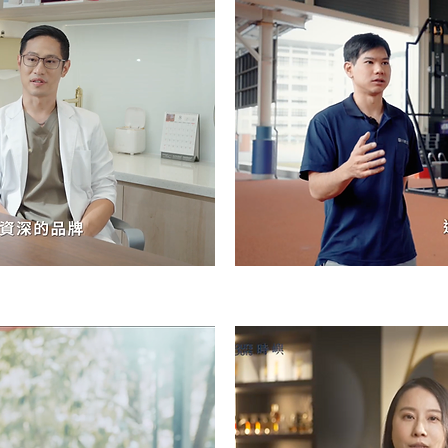
女乳症手術證言
【川鋼工業