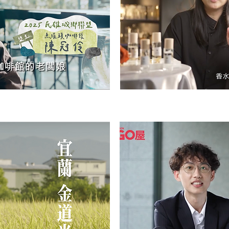
｜民雄城
鄉
聯盟
【時嶼香水】