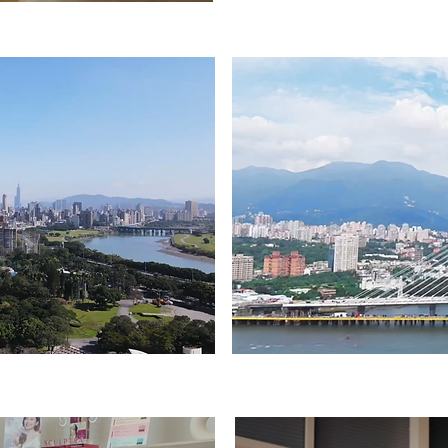
【陽明海運
R】品牌故事
建案證言
【Peri