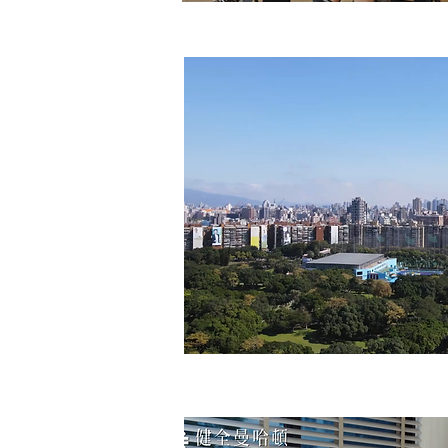
【HAPPYHAI
【圓富one】