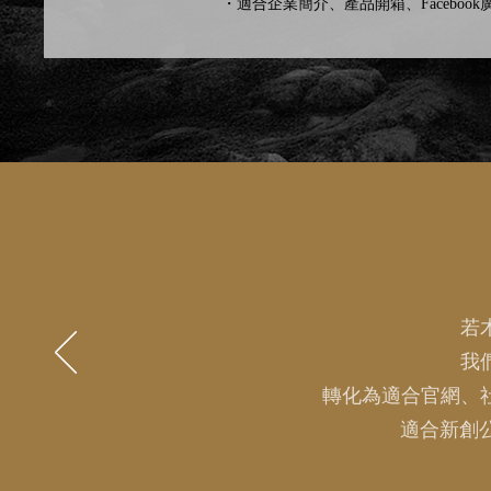
・適合企業簡介、產品開箱、Facebook
若
我
轉化為適合官網、
適合新創