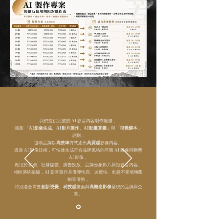
我們提供完整的 AI 影音內容製作服務，
涵蓋
「AI影像生成、AI影片製作、AI動畫算圖」
與
「視覺腳本」
規劃，
協助品牌以
高效率
方式產出
高質感
影像內容。
透過 AI 影像技術，可快速生成符合品牌風格的平面 AI 圖像與動態
AI 影像，
應用於官網、社群媒體、廣告投放、品牌形象影片與短影音內容。
相較傳統拍攝，AI 影音製作具備彈性高、速度快、創意不受場地限
制等優勢，
特別適合需要
創新視覺、科技感
畫面與
高概念影像
呈現的品牌與企
業。