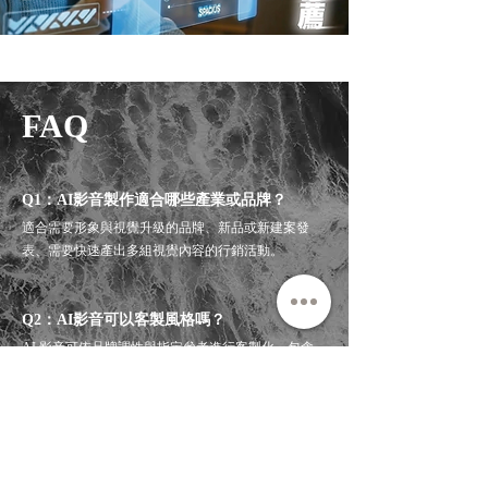
【格上租車】AI Agent
FAQ
Q1：AI影音製作適合哪些產業或品牌？
適合需要形象與視覺升級的品牌、新品或新建案發
表、需要快速產出多組視覺內容的行銷活動。
Q2：AI影音可以客製風格嗎？
AI 影音可依品牌調性與指定參考進行客製化，包含
畫面風格、色調、構圖與動態表現，確保與品牌視
覺一致。
Q3：什麼是「一個 AI 影音畫面」？