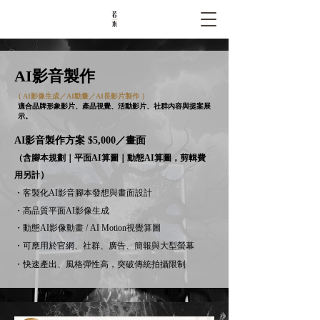
AI影音製作
（ AI影像生成／AI動畫／AI長影片製作 ）
適合品牌形象影片、產品視覺、活動影片、社群內容與提案展
示。
AI影音製作方案 $5,000／畫面
（含腳本規劃｜平面AI算圖｜動態AI算圖，剪輯費
）
用另計
・客製化AI影音腳本發想與畫面設計
・高品質平面AI影像生成
・動態AI影像動畫 / AI Motion視覺算圖
・可應用於官網、社群、廣告、簡報與大型螢幕
・快速產出、風格彈性高，突破傳統拍攝限制